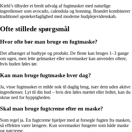
Kiehl’s tilbyder et bredt udvalg af fugtmasker med naturlige
ingredienser som avocado, calendula og honning. Brandet kombinerer
traditionel apotekerfaglighed med moderne hudplejevidenskab.
Ofte stillede spørgsmål
Hvor ofte bør man bruge en fugtmaske?
Det afhænger af hudtype og produkt. De fleste kan bruges 1–3 gange
om ugen, men lette gelmasker eller sovemasker kan anvendes oftere,
hvis huden føles tør.
Kan man bruge fugtmaske hver dag?
Ja, visse fugtmasker er milde nok til daglig brug, især dem uden aktive
ingredienser. Lyt til din hud – hvis den føles mættet eller fedtet, kan du
skrue ned for hyppigheden.
Skal man bruge fugtcreme efter en maske?
Som regel ja. En fugtcreme hjælper med at forsegle fugten fra masken,
så effekten varer længere. Kun sovemasker fungerer som både maske
og natcreme.