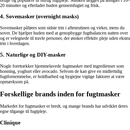
bruge og populære til hurtig fugtpleje. Masken lægges på ansigtet i 10–
20 minutter og efterlader huden gennemfugtet og frisk.
4. Sovemasker (overnight masks)
Sovemasker påføres som sidste trin i aftenrutinen og virker, mens du
sover. De hjælper huden med at genopbygge fugtbalancen natten over
og er velegnede til travle personer, der ønsker effektiv pleje uden ekstra
trin i hverdagen.
5. Naturlige og DIY-masker
Nogle foretrækker hjemmelavede fugtmasker med ingredienser som
honning, yoghurt eller avocado. Selvom de kan give en midlertidig
fugtfornemmelse, er holdbarhed og hygiejne vigtige faktorer at være
opmærksom på.
Forskellige brands inden for fugtmasker
Markedet for fugtmasker er bredt, og mange brands har udviklet deres
egne tilgange til fugtpleje.
Clinique