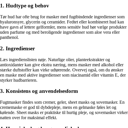
1. Hudtype og behov
Tør hud har ofte brug for masker med fugtbindende ingredienser som
hyaluronsyre, glycerin og ceramider. Fedtet eller kombineret hud kan
have gavn af lettere gelformler, mens sensitiv hud bør vælge produkter
uden parfume og med beroligende ingredienser som aloe vera eller
panthenol.
2. Ingredienser
Læs ingredienslisten nøje. Naturlige olier, planteekstrakter og
antioxidanter kan give ekstra næring, mens masker med alkohol eller
stærke duftstoffer kan virke udtørrende. Overvej også, om du ønsker
en maske med aktive ingredienser som niacinamid eller vitamin E, der
styrker hudbarrieren.
3. Konsistens og anvendelsesform
Fugtmasker findes som cremer, geler, sheet masks og sovemasker. En
crememaske er god til dybdepleje, mens en gelmaske føles let og
kølende. Sheet masks er praktiske til hurtig pleje, og sovemasker virker
natten over for maksimal effekt.