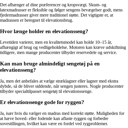
Det afhænger af dine præferencer og kropsvægt. Skum- og
latexmadrasser er fleksible og følger sengens bevægelser godt, mens
fjedermadrasser giver mere traditionel støtte. Det vigtigste er, at
madrassen er beregnet til elevationsbrug.
Hvor længe holder en elevationsseng?
Levetiden varierer, men en kvalitetsmodel kan holde 10–15 år,
afhængigt af brug og vedligeholdelse. Motoren kan kræve udskiftning
tidligere, men mange producenter tilbyder reservedele og service.
Kan man bruge almindeligt sengetøj på en
elevationsseng?
Ja, men det anbefales at vælge stræklagner eller lagner med ekstra
dybde, så de bliver siddende, når sengen justeres. Nogle producenter
tilbyder specialtilpasset sengetøj til elevationssenge.
Er elevationssenge gode for ryggen?
Ja, især hvis du vælger en madras med korrekt støtte. Muligheden for
at hæve hoved- eller fodende kan aflaste ryggen og forbedre
sovestillingen, hvilket kan være en fordel ved rygproblemer.