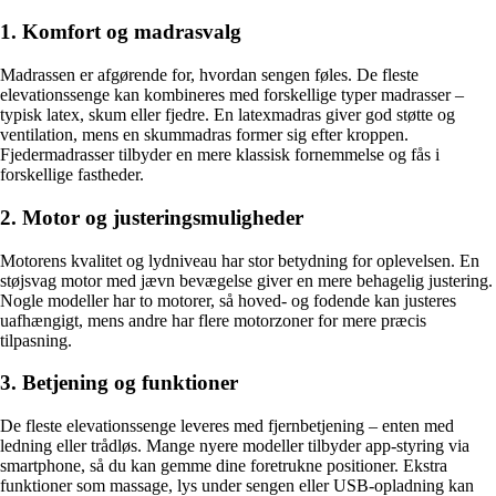
1. Komfort og madrasvalg
Madrassen er afgørende for, hvordan sengen føles. De fleste
elevationssenge kan kombineres med forskellige typer madrasser –
typisk latex, skum eller fjedre. En latexmadras giver god støtte og
ventilation, mens en skummadras former sig efter kroppen.
Fjedermadrasser tilbyder en mere klassisk fornemmelse og fås i
forskellige fastheder.
2. Motor og justeringsmuligheder
Motorens kvalitet og lydniveau har stor betydning for oplevelsen. En
støjsvag motor med jævn bevægelse giver en mere behagelig justering.
Nogle modeller har to motorer, så hoved- og fodende kan justeres
uafhængigt, mens andre har flere motorzoner for mere præcis
tilpasning.
3. Betjening og funktioner
De fleste elevationssenge leveres med fjernbetjening – enten med
ledning eller trådløs. Mange nyere modeller tilbyder app-styring via
smartphone, så du kan gemme dine foretrukne positioner. Ekstra
funktioner som massage, lys under sengen eller USB-opladning kan