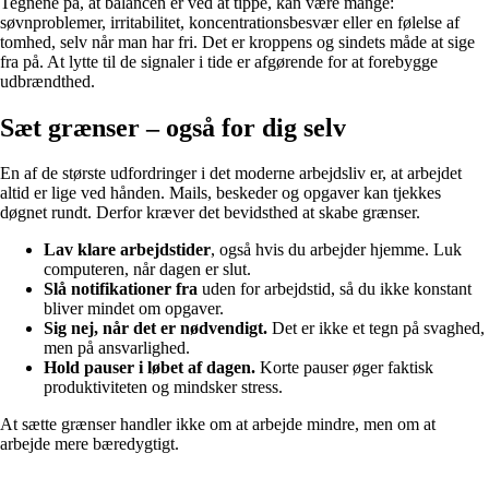
Tegnene på, at balancen er ved at tippe, kan være mange:
søvnproblemer, irritabilitet, koncentrationsbesvær eller en følelse af
tomhed, selv når man har fri. Det er kroppens og sindets måde at sige
fra på. At lytte til de signaler i tide er afgørende for at forebygge
udbrændthed.
Sæt grænser – også for dig selv
En af de største udfordringer i det moderne arbejdsliv er, at arbejdet
altid er lige ved hånden. Mails, beskeder og opgaver kan tjekkes
døgnet rundt. Derfor kræver det bevidsthed at skabe grænser.
Lav klare arbejdstider
, også hvis du arbejder hjemme. Luk
computeren, når dagen er slut.
Slå notifikationer fra
uden for arbejdstid, så du ikke konstant
bliver mindet om opgaver.
Sig nej, når det er nødvendigt.
Det er ikke et tegn på svaghed,
men på ansvarlighed.
Hold pauser i løbet af dagen.
Korte pauser øger faktisk
produktiviteten og mindsker stress.
At sætte grænser handler ikke om at arbejde mindre, men om at
arbejde mere bæredygtigt.