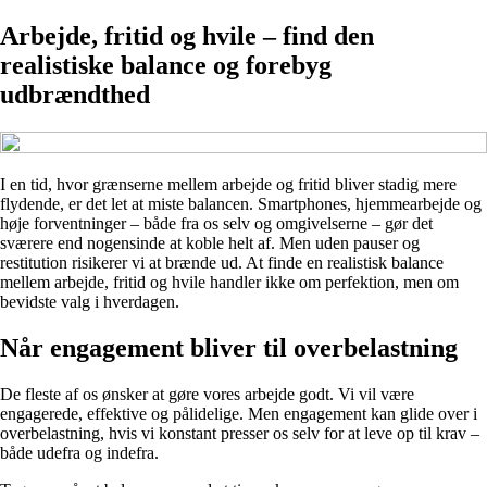
Arbejde, fritid og hvile – find den
realistiske balance og forebyg
udbrændthed
I en tid, hvor grænserne mellem arbejde og fritid bliver stadig mere
flydende, er det let at miste balancen. Smartphones, hjemmearbejde og
høje forventninger – både fra os selv og omgivelserne – gør det
sværere end nogensinde at koble helt af. Men uden pauser og
restitution risikerer vi at brænde ud. At finde en realistisk balance
mellem arbejde, fritid og hvile handler ikke om perfektion, men om
bevidste valg i hverdagen.
Når engagement bliver til overbelastning
De fleste af os ønsker at gøre vores arbejde godt. Vi vil være
engagerede, effektive og pålidelige. Men engagement kan glide over i
overbelastning, hvis vi konstant presser os selv for at leve op til krav –
både udefra og indefra.