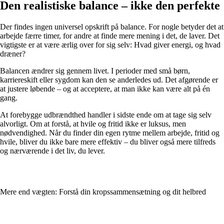
Den realistiske balance – ikke den perfekte
Der findes ingen universel opskrift på balance. For nogle betyder det at
arbejde færre timer, for andre at finde mere mening i det, de laver. Det
vigtigste er at være ærlig over for sig selv: Hvad giver energi, og hvad
dræner?
Balancen ændrer sig gennem livet. I perioder med små børn,
karriereskift eller sygdom kan den se anderledes ud. Det afgørende er
at justere løbende – og at acceptere, at man ikke kan være alt på én
gang.
At forebygge udbrændthed handler i sidste ende om at tage sig selv
alvorligt. Om at forstå, at hvile og fritid ikke er luksus, men
nødvendighed. Når du finder din egen rytme mellem arbejde, fritid og
hvile, bliver du ikke bare mere effektiv – du bliver også mere tilfreds
og nærværende i det liv, du lever.
Mere end vægten: Forstå din kropssammensætning og dit helbred