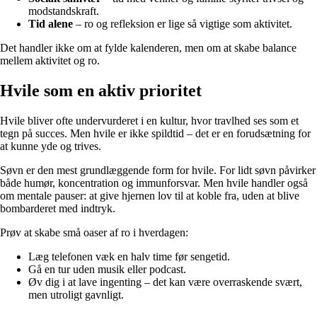
modstandskraft.
Tid alene
– ro og refleksion er lige så vigtige som aktivitet.
Det handler ikke om at fylde kalenderen, men om at skabe balance
mellem aktivitet og ro.
Hvile som en aktiv prioritet
Hvile bliver ofte undervurderet i en kultur, hvor travlhed ses som et
tegn på succes. Men hvile er ikke spildtid – det er en forudsætning for
at kunne yde og trives.
Søvn er den mest grundlæggende form for hvile. For lidt søvn påvirker
både humør, koncentration og immunforsvar. Men hvile handler også
om mentale pauser: at give hjernen lov til at koble fra, uden at blive
bombarderet med indtryk.
Prøv at skabe små oaser af ro i hverdagen:
Læg telefonen væk en halv time før sengetid.
Gå en tur uden musik eller podcast.
Øv dig i at lave ingenting – det kan være overraskende svært,
men utroligt gavnligt.