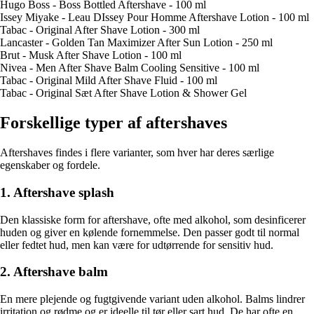
Hugo Boss - Boss Bottled Aftershave - 100 ml
Issey Miyake - Leau DIssey Pour Homme Aftershave Lotion - 100 ml
Tabac - Original After Shave Lotion - 300 ml
Lancaster - Golden Tan Maximizer After Sun Lotion - 250 ml
Brut - Musk After Shave Lotion - 100 ml
Nivea - Men After Shave Balm Cooling Sensitive - 100 ml
Tabac - Original Mild After Shave Fluid - 100 ml
Tabac - Original Sæt After Shave Lotion & Shower Gel
Forskellige typer af aftershaves
Aftershaves findes i flere varianter, som hver har deres særlige
egenskaber og fordele.
1. Aftershave splash
Den klassiske form for aftershave, ofte med alkohol, som desinficerer
huden og giver en kølende fornemmelse. Den passer godt til normal
eller fedtet hud, men kan være for udtørrende for sensitiv hud.
2. Aftershave balm
En mere plejende og fugtgivende variant uden alkohol. Balms lindrer
irritation og rødme og er ideelle til tør eller sart hud. De har ofte en