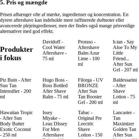
5. Pris og mængde
Prisen afhænger ofte af mærke, ingredienser og koncentration. En
dyrere aftershave kan indeholde mere raffinerede duftnoter eller
avancerede plejeingredienser, men der findes også mange prisvenlige
alternativer med god effekt.
Davidoff -
Proraso -
b.tan - Say
Cool Water
Aftershave
Aloe To My
Produkter
Aftershave -
Balm Azur
Little
i fokus
75 ml
Lime - 100
Friend...
ml
After Sun
Gel - 207 ml
Piz Buin - After
Hugo Boss -
Filorga - UV
Baldessarini
Sun Tan
Boss Bottled
BRONZE
- After
Intensifier - 200
After Shave
After Sun
Shave
ml
Balm - 75 ml
Tan Booster
Lotion - 75
Gel - 200 ml
ml
Hawaiian Tropic
Issey
Tabac -
Lancaster -
- After Sun
Miyake -
Original Pre
Tan
Body Butter
Leau DIssey
Leectric
Maximizer
Exotic Coconut
For Men
Shave
Golden Tan
- 250 ml
Aftershave
Lotion - 150
After Sun