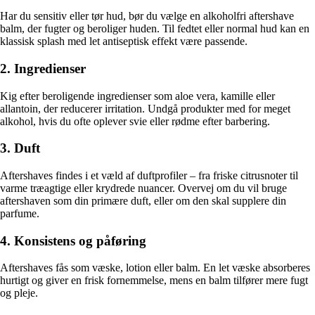
Har du sensitiv eller tør hud, bør du vælge en alkoholfri aftershave
balm, der fugter og beroliger huden. Til fedtet eller normal hud kan en
klassisk splash med let antiseptisk effekt være passende.
2. Ingredienser
Kig efter beroligende ingredienser som aloe vera, kamille eller
allantoin, der reducerer irritation. Undgå produkter med for meget
alkohol, hvis du ofte oplever svie eller rødme efter barbering.
3. Duft
Aftershaves findes i et væld af duftprofiler – fra friske citrusnoter til
varme træagtige eller krydrede nuancer. Overvej om du vil bruge
aftershaven som din primære duft, eller om den skal supplere din
parfume.
4. Konsistens og påføring
Aftershaves fås som væske, lotion eller balm. En let væske absorberes
hurtigt og giver en frisk fornemmelse, mens en balm tilfører mere fugt
og pleje.