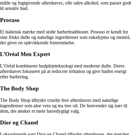
milde og fugtgivende aftershaves, ofte uden alkohol, som passer godt
til sensitiv hud.
Proraso
Et italiensk mærke med stolte barbertraditioner. Proraso er kendt for
sine friske dufte og naturlige ingredienser som eukalyptus og mentol,
der giver en opkvikkende fornemmelse.
L’Oréal Men Expert
L’Oréal kombinerer hudplejeteknologi med moderne dufte. Deres
aftershaves fokuserer på at reducere irritation og give huden energi
efter barbering.
The Body Shop
The Body Shop tilbyder cruelty-free aftershaves med naturlige
ingredienser som aloe vera og tea tree oil. De henvender sig især til
dem, der ønsker et mere bæredygtigt valg.
Dior og Chanel
Luksusbrands som Dior og Chanel tilbyder aftershaves, der matcher