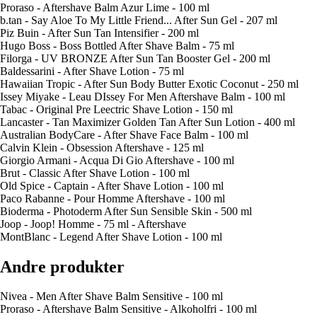
Proraso - Aftershave Balm Azur Lime - 100 ml
b.tan - Say Aloe To My Little Friend... After Sun Gel - 207 ml
Piz Buin - After Sun Tan Intensifier - 200 ml
Hugo Boss - Boss Bottled After Shave Balm - 75 ml
Filorga - UV BRONZE After Sun Tan Booster Gel - 200 ml
Baldessarini - After Shave Lotion - 75 ml
Hawaiian Tropic - After Sun Body Butter Exotic Coconut - 250 ml
Issey Miyake - Leau DIssey For Men Aftershave Balm - 100 ml
Tabac - Original Pre Leectric Shave Lotion - 150 ml
Lancaster - Tan Maximizer Golden Tan After Sun Lotion - 400 ml
Australian BodyCare - After Shave Face Balm - 100 ml
Calvin Klein - Obsession Aftershave - 125 ml
Giorgio Armani - Acqua Di Gio Aftershave - 100 ml
Brut - Classic After Shave Lotion - 100 ml
Old Spice - Captain - After Shave Lotion - 100 ml
Paco Rabanne - Pour Homme Aftershave - 100 ml
Bioderma - Photoderm After Sun Sensible Skin - 500 ml
Joop - Joop! Homme - 75 ml - Aftershave
MontBlanc - Legend After Shave Lotion - 100 ml
Andre produkter
Nivea - Men After Shave Balm Sensitive - 100 ml
Proraso - Aftershave Balm Sensitive - Alkoholfri - 100 ml